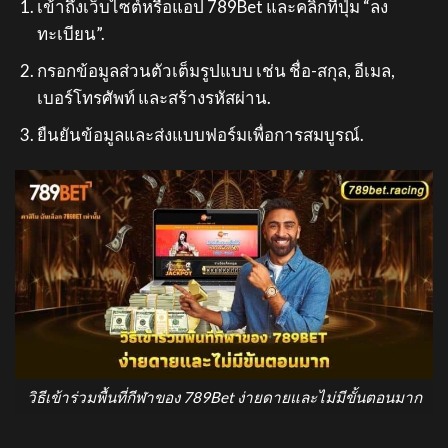
เข้าถึงเว็บไซต์หรือแอป 789Bet และคลิกที่ปุ่ม “ลง
ทะเบียน”.
กรอกข้อมูลส่วนตัวเต็มรูปแบบ เช่น ชื่อ-สกุล, อีเมล,
เบอร์โทรศัพท์ และสร้างรหัสผ่าน.
ยืนยันข้อมูลและส่งแบบฟอร์มเพื่อการสมบูรณ์.
วิธีเข้าร่วมพื้นที่กีฬาของ 789Bet ง่ายดายและไม่มีขั้นตอนมาก