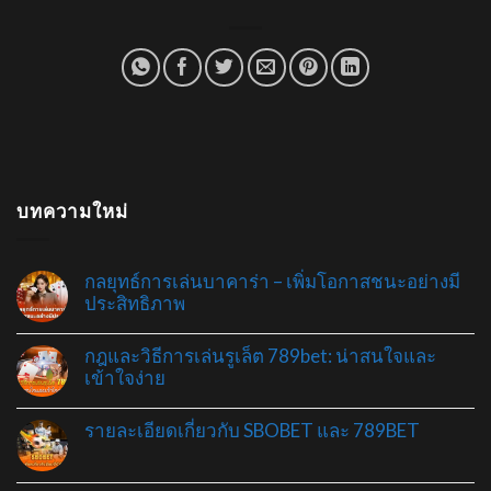
บทความใหม่
กลยุทธ์การเล่นบาคาร่า – เพิ่มโอกาสชนะอย่างมี
ประสิทธิภาพ
กฎและวิธีการเล่นรูเล็ต 789bet: น่าสนใจและ
เข้าใจง่าย
รายละเอียดเกี่ยวกับ SBOBET และ 789BET