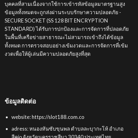
บุคคลที่สามเนื่องจากใช้การเข้ารหัสข้อมูลมาตรฐานสูง
ข้อมูลทั้งหมดจะถูกส่งผ่านระบบรักษาความปลอดภัย -
SECURE SOCKET (SS 128 BIT ENCRYPTION
STANDARD) ได้รับการปกป้องและการจัดการที่ปลอดภัย
ในพื้นที่เครือข่ายสาธารณะไม่สามารถเข้าถึงได้ข้อมูล
ทั้งหมด การตรวจสอบอย่างเข้มงวดและการจัดการที่เข้ม
งวดเพื่อให้ผู้เล่นมีความปลอดภัยสูงที่สุด
ข้อมูลติดต่อ
website: https://slot188.com.co
adress:
หนองหันซับขุนพล ตำบลละบุากะโห้ อำเภอ
สีคίο จังหวัดนครราชสีมา 30340 ประเทศไทย