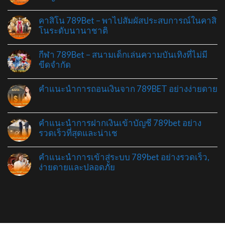
คาสิโน 789Bet – พาไปสัมผัสประสบการณ์ในคาสิ
โนระดับนานาชาติ
กีฬา 789Bet – สนามเด็กเล่นความบันเทิงที่ไม่มี
ขีดจำกัด
คำแนะนำการถอนเงินจาก 789BET อย่างง่ายดาย
คำแนะนำการฝากเงินเข้าบัญชี 789bet อย่าง
รวดเร็วที่สุดและน่าเช
คำแนะนำการเข้าสู่ระบบ 789bet อย่างรวดเร็ว,
ง่ายดายและปลอดภัย