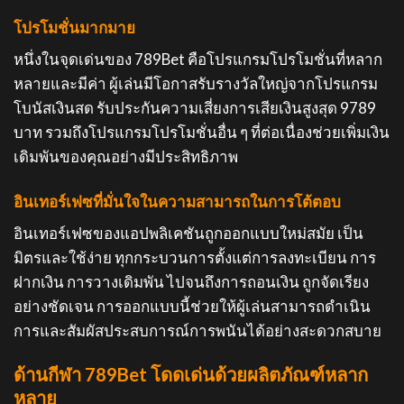
โปรโมชั่นมากมาย
หนึ่งในจุดเด่นของ 789Bet คือโปรแกรมโปรโมชั่นที่หลาก
หลายและมีค่า ผู้เล่นมีโอกาสรับรางวัลใหญ่จากโปรแกรม
โบนัสเงินสด รับประกันความเสี่ยงการเสียเงินสูงสุด 9789
บาท รวมถึงโปรแกรมโปรโมชั่นอื่น ๆ ที่ต่อเนื่องช่วยเพิ่มเงิน
เดิมพันของคุณอย่างมีประสิทธิภาพ
อินเทอร์เฟซที่มั่นใจในความสามารถในการโต้ตอบ
อินเทอร์เฟซของแอปพลิเคชันถูกออกแบบใหม่สมัย เป็น
มิตรและใช้ง่าย ทุกกระบวนการตั้งแต่การลงทะเบียน การ
ฝากเงิน การวางเดิมพัน ไปจนถึงการถอนเงิน ถูกจัดเรียง
อย่างชัดเจน การออกแบบนี้ช่วยให้ผู้เล่นสามารถดำเนิน
การและสัมผัสประสบการณ์การพนันได้อย่างสะดวกสบาย
ด้านกีฬา 789Bet โดดเด่นด้วยผลิตภัณฑ์หลาก
หลาย